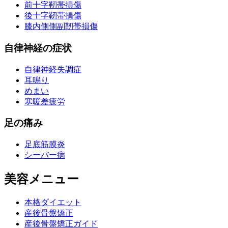
前十字靭帯損傷
後十字靭帯損傷
膝内側側副靭帯損傷
自律神経の症状
自律神経失調症
耳鳴り
めまい
寒暖差疲労
足の痛み
足底筋膜炎
シーバー病
美容メニュー
本格ダイエット
産後骨盤矯正
産後骨盤矯正ガイド