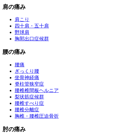
肩の痛み
肩こり
四十肩・五十肩
野球肩
胸郭出口症候群
腰の痛み
腰痛
ぎっくり腰
坐骨神経痛
脊柱管狭窄症
腰椎椎間板ヘルニア
梨状筋症候群
腰椎すべり症
腰椎分離症
胸椎・腰椎圧迫骨折
肘の痛み