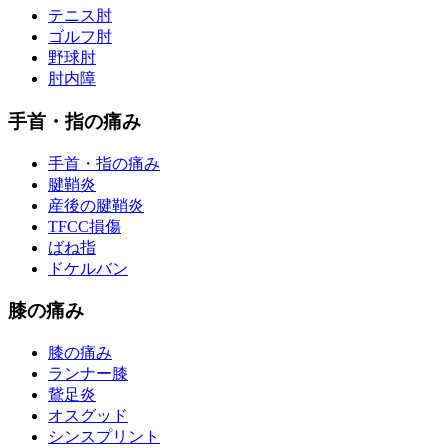
テニス肘
ゴルフ肘
野球肘
肘内障
手首・指の痛み
手首・指の痛み
腱鞘炎
産後の腱鞘炎
TFCC損傷
ばね指
ドケルバン
膝の痛み
膝の痛み
ランナー膝
鵞足炎
オスグッド
シンスプリント