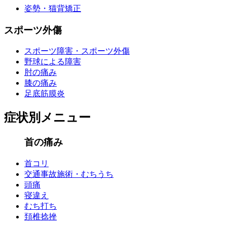
姿勢・猫背矯正
スポーツ外傷
スポーツ障害・スポーツ外傷
野球による障害
肘の痛み
膝の痛み
足底筋膜炎
症状別メニュー
首の痛み
首コリ
交通事故施術・むちうち
頭痛
寝違え
むち打ち
頚椎捻挫