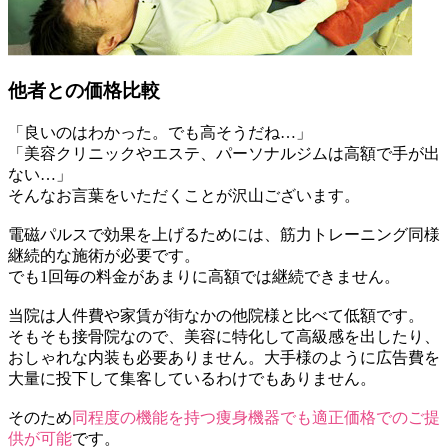
他者との価格比較
「良いのはわかった。でも高そうだね…」
「美容クリニックやエステ、パーソナルジムは高額で手が出
ない…」
そんなお言葉をいただくことが沢山ございます。
電磁パルスで効果を上げるためには、
筋力トレーニング同様
継続的な施術が必要です。
でも1回毎の料金があまりに高額では継続できません。
当院は人件費や家賃が街なかの他院様と比べて低額です。
そもそも接骨院なので、美容に特化して高級感を出したり、
おしゃれな内装も必要ありません。大手様のように広告費を
大量に投下して集客しているわけでもありません。
そのため
同程度の機能を持つ痩身機器でも適正価格でのご提
供が可能
です。