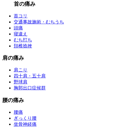
首の痛み
首コリ
交通事故施術・むちうち
頭痛
寝違え
むち打ち
頚椎捻挫
肩の痛み
肩こり
四十肩・五十肩
野球肩
胸郭出口症候群
腰の痛み
腰痛
ぎっくり腰
坐骨神経痛