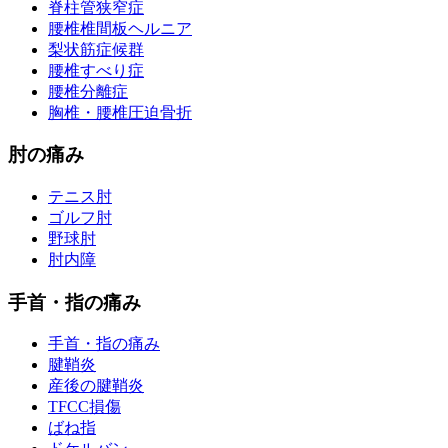
脊柱管狭窄症
腰椎椎間板ヘルニア
梨状筋症候群
腰椎すべり症
腰椎分離症
胸椎・腰椎圧迫骨折
肘の痛み
テニス肘
ゴルフ肘
野球肘
肘内障
手首・指の痛み
手首・指の痛み
腱鞘炎
産後の腱鞘炎
TFCC損傷
ばね指