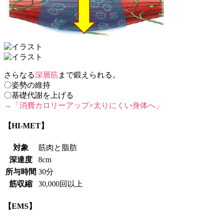
さらなる
深層筋
まで鍛えられる。
〇姿勢の維持
〇基礎代謝を上げる
→「消費カロリーアップ×太りにくい身体へ」
【HI-MET】
対象
筋肉と脂肪
深達度
8cm
所与時間
30分
筋収縮
30,000回以上
【EMS】