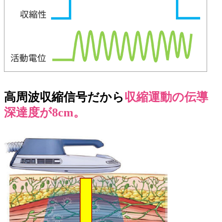
高周波収縮信号だから
収縮運動の伝導
深達度が8cm。