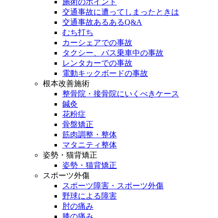
施術のポイント
交通事故に遭ってしまったときは
交通事故あるあるQ&A
むち打ち
カーシェアでの事故
タクシー、バス乗車中の事故
レンタカーでの事故
電動キックボードの事故
根本改善施術
整骨院・接骨院にいくべきケース
鍼灸
花粉症
骨盤矯正
筋肉調整・整体
マタニティ整体
姿勢・猫背矯正
姿勢・猫背矯正
スポーツ外傷
スポーツ障害・スポーツ外傷
野球による障害
肘の痛み
膝の痛み