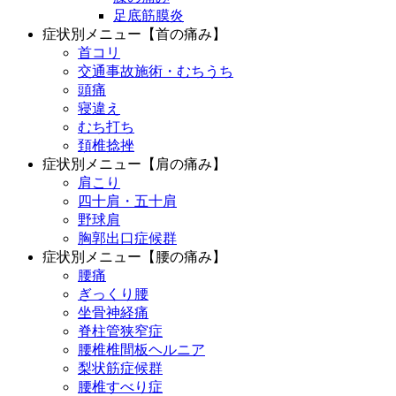
足底筋膜炎
症状別メニュー【首の痛み】
首コリ
交通事故施術・むちうち
頭痛
寝違え
むち打ち
頚椎捻挫
症状別メニュー【肩の痛み】
肩こり
四十肩・五十肩
野球肩
胸郭出口症候群
症状別メニュー【腰の痛み】
腰痛
ぎっくり腰
坐骨神経痛
脊柱管狭窄症
腰椎椎間板ヘルニア
梨状筋症候群
腰椎すべり症