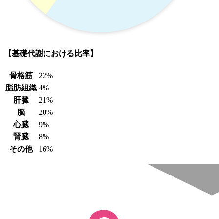
【基礎代謝における比率】
骨格筋
22%
脂肪組織
4%
肝臓
21%
脳
20%
心臓
9%
腎臓
8%
その他
16%