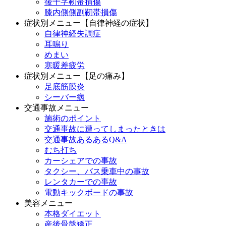
後十字靭帯損傷
膝内側側副靭帯損傷
症状別メニュー【自律神経の症状】
自律神経失調症
耳鳴り
めまい
寒暖差疲労
症状別メニュー【足の痛み】
足底筋膜炎
シーバー病
交通事故メニュー
施術のポイント
交通事故に遭ってしまったときは
交通事故あるあるQ&A
むち打ち
カーシェアでの事故
タクシー、バス乗車中の事故
レンタカーでの事故
電動キックボードの事故
美容メニュー
本格ダイエット
産後骨盤矯正