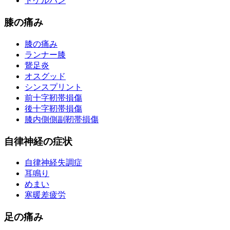
ドケルバン
膝の痛み
膝の痛み
ランナー膝
鵞足炎
オスグッド
シンスプリント
前十字靭帯損傷
後十字靭帯損傷
膝内側側副靭帯損傷
自律神経の症状
自律神経失調症
耳鳴り
めまい
寒暖差疲労
足の痛み