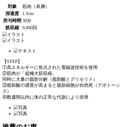
対象
筋肉（表層）
深達度
1.5cm
所与時間
30分
筋収縮
9,000回
【STEP】
①高エネルギーに焦点された電磁波技術を使用
②
筋肉が「超極大筋収縮」
同時に大量の脂肪分解（脂肪酸とグリセリド）
③脂肪酸の濃度が高まると
脂肪細胞が自然死（アポトーシ
ス）
④
数週間以内に体の正常な代謝により排泄
推薦のお声