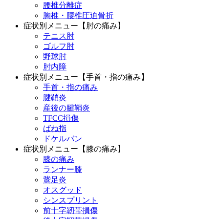
腰椎分離症
胸椎・腰椎圧迫骨折
症状別メニュー【肘の痛み】
テニス肘
ゴルフ肘
野球肘
肘内障
症状別メニュー【手首・指の痛み】
手首・指の痛み
腱鞘炎
産後の腱鞘炎
TFCC損傷
ばね指
ドケルバン
症状別メニュー【膝の痛み】
膝の痛み
ランナー膝
鵞足炎
オスグッド
シンスプリント
前十字靭帯損傷