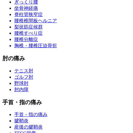
ぎっくり腰
坐骨神経痛
脊柱管狭窄症
腰椎椎間板ヘルニア
梨状筋症候群
腰椎すべり症
腰椎分離症
胸椎・腰椎圧迫骨折
肘の痛み
テニス肘
ゴルフ肘
野球肘
肘内障
手首・指の痛み
手首・指の痛み
腱鞘炎
産後の腱鞘炎