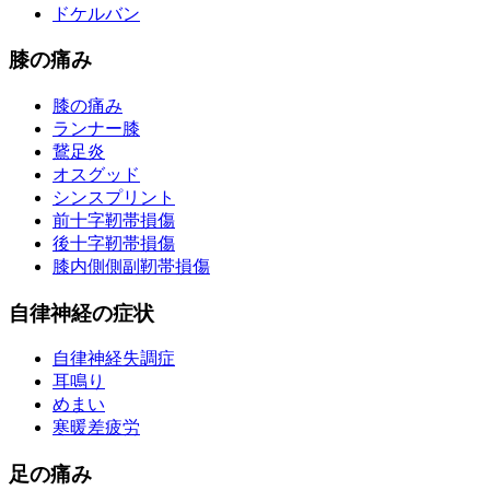
ドケルバン
膝の痛み
膝の痛み
ランナー膝
鵞足炎
オスグッド
シンスプリント
前十字靭帯損傷
後十字靭帯損傷
膝内側側副靭帯損傷
自律神経の症状
自律神経失調症
耳鳴り
めまい
寒暖差疲労
足の痛み