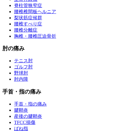
脊柱管狭窄症
腰椎椎間板ヘルニア
梨状筋症候群
腰椎すべり症
腰椎分離症
胸椎・腰椎圧迫骨折
肘の痛み
テニス肘
ゴルフ肘
野球肘
肘内障
手首・指の痛み
手首・指の痛み
腱鞘炎
産後の腱鞘炎
TFCC損傷
ばね指