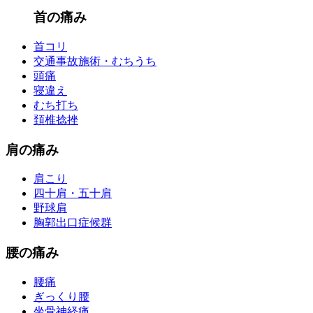
首の痛み
首コリ
交通事故施術・むちうち
頭痛
寝違え
むち打ち
頚椎捻挫
肩の痛み
肩こり
四十肩・五十肩
野球肩
胸郭出口症候群
腰の痛み
腰痛
ぎっくり腰
坐骨神経痛