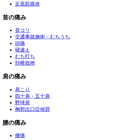
足底筋膜炎
首の痛み
首コリ
交通事故施術・むちうち
頭痛
寝違え
むち打ち
頚椎捻挫
肩の痛み
肩こり
四十肩・五十肩
野球肩
胸郭出口症候群
腰の痛み
腰痛