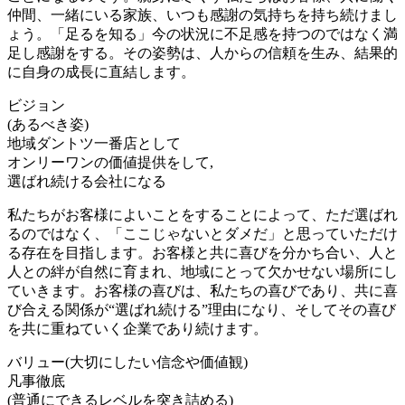
仲間、一緒にいる家族、いつも感謝の気持ちを持ち続けまし
ょう。「足るを知る」今の状況に不足感を持つのではなく満
足し感謝をする。その姿勢は、人からの信頼を生み、結果的
に自身の成長に直結します。
ビジョン
(あるべき姿)
地域ダントツ一番店として
オンリーワンの価値提供をして,
選ばれ続ける会社になる
私たちがお客様によいことをすることによって、ただ選ばれ
るのではなく、「ここじゃないとダメだ」と思っていただけ
る存在を目指します。お客様と共に喜びを分かち合い、人と
人との絆が自然に育まれ、地域にとって欠かせない場所にし
ていきます。お客様の喜びは、私たちの喜びであり、共に喜
び合える関係が“選ばれ続ける”理由になり、そしてその喜び
を共に重ねていく企業であり続けます。
バリュー(大切にしたい信念や価値観)
凡事徹底
(普通にできるレベルを突き詰める)