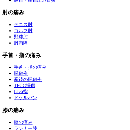
胸椎・腰椎圧迫骨折
肘の痛み
テニス肘
ゴルフ肘
野球肘
肘内障
手首・指の痛み
手首・指の痛み
腱鞘炎
産後の腱鞘炎
TFCC損傷
ばね指
ドケルバン
膝の痛み
膝の痛み
ランナー膝