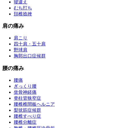
寝違え
むち打ち
頚椎捻挫
肩の痛み
肩こり
四十肩・五十肩
野球肩
胸郭出口症候群
腰の痛み
腰痛
ぎっくり腰
坐骨神経痛
脊柱管狭窄症
腰椎椎間板ヘルニア
梨状筋症候群
腰椎すべり症
腰椎分離症