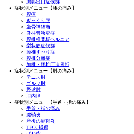
胸郭出口症候群
症状別メニュー【腰の痛み】
腰痛
ぎっくり腰
坐骨神経痛
脊柱管狭窄症
腰椎椎間板ヘルニア
梨状筋症候群
腰椎すべり症
腰椎分離症
胸椎・腰椎圧迫骨折
症状別メニュー【肘の痛み】
テニス肘
ゴルフ肘
野球肘
肘内障
症状別メニュー【手首・指の痛み】
手首・指の痛み
腱鞘炎
産後の腱鞘炎
TFCC損傷
ばね指