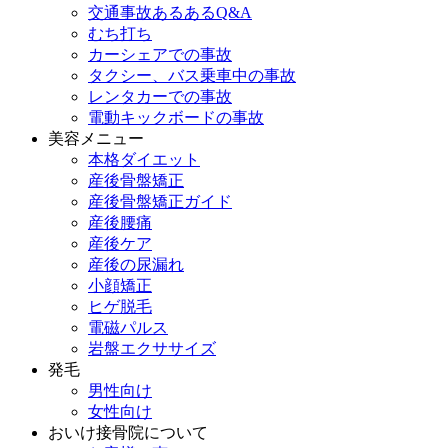
交通事故あるあるQ&A
むち打ち
カーシェアでの事故
タクシー、バス乗車中の事故
レンタカーでの事故
電動キックボードの事故
美容メニュー
本格ダイエット
産後骨盤矯正
産後骨盤矯正ガイド
産後腰痛
産後ケア
産後の尿漏れ
小顔矯正
ヒゲ脱毛
電磁パルス
岩盤エクササイズ
発毛
男性向け
女性向け
おいけ接骨院について