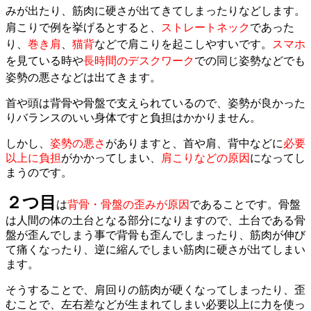
みが出たり、筋肉に硬さが出てきてしまったりなどします。
肩こりで例を挙げるとすると、
ストレートネック
であった
り、
巻き肩
、
猫背
などで肩こりを起こしやすいです。
スマホ
を見ている時や
長時間のデスクワーク
での同じ姿勢などでも
姿勢の悪さなどは出てきます。
首や頭は背骨や骨盤で支えられているので、姿勢が良かった
りバランスのいい身体ですと負担はかかりません。
しかし、
姿勢の悪さ
がありますと、首や肩、背中などに
必要
以上に負担
がかかってしまい、
肩こりなどの原因
になってし
まうのです。
２つ目
は
背骨・骨盤の歪みが原因
であることです。骨盤
は人間の体の土台となる部分になりますので、土台である骨
盤が歪んでしまう事で背骨も歪んでしまったり、筋肉が伸び
て痛くなったり、逆に縮んでしまい筋肉に硬さが出てしまい
ます。
そうすることで、肩回りの筋肉が硬くなってしまったり、歪
むことで、左右差などが生まれてしまい必要以上に力を使っ