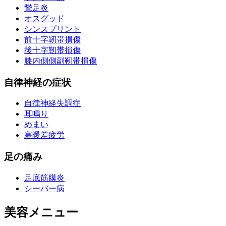
鵞足炎
オスグッド
シンスプリント
前十字靭帯損傷
後十字靭帯損傷
膝内側側副靭帯損傷
自律神経の症状
自律神経失調症
耳鳴り
めまい
寒暖差疲労
足の痛み
足底筋膜炎
シーバー病
美容メニュー