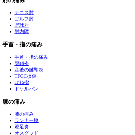
肘の痛み
テニス肘
ゴルフ肘
野球肘
肘内障
手首・指の痛み
手首・指の痛み
腱鞘炎
産後の腱鞘炎
TFCC損傷
ばね指
ドケルバン
膝の痛み
膝の痛み
ランナー膝
鵞足炎
オスグッド