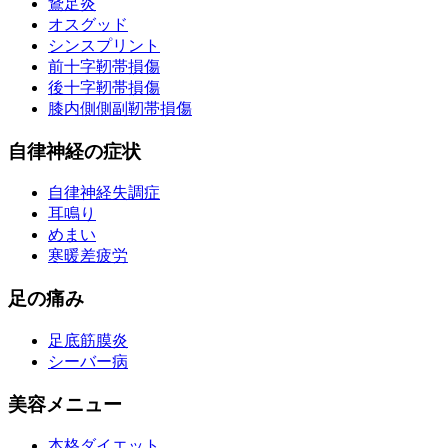
鵞足炎
オスグッド
シンスプリント
前十字靭帯損傷
後十字靭帯損傷
膝内側側副靭帯損傷
自律神経の症状
自律神経失調症
耳鳴り
めまい
寒暖差疲労
足の痛み
足底筋膜炎
シーバー病
美容メニュー
本格ダイエット