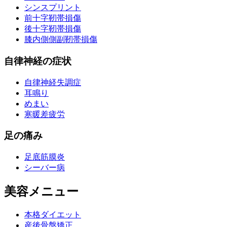
シンスプリント
前十字靭帯損傷
後十字靭帯損傷
膝内側側副靭帯損傷
自律神経の症状
自律神経失調症
耳鳴り
めまい
寒暖差疲労
足の痛み
足底筋膜炎
シーバー病
美容メニュー
本格ダイエット
産後骨盤矯正