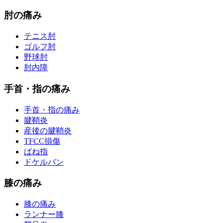
肘の痛み
テニス肘
ゴルフ肘
野球肘
肘内障
手首・指の痛み
手首・指の痛み
腱鞘炎
産後の腱鞘炎
TFCC損傷
ばね指
ドケルバン
膝の痛み
膝の痛み
ランナー膝