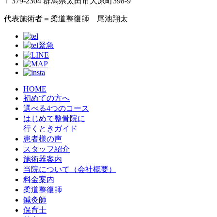
〒379-2304 群馬県太田市大原町398-9
代表施術者＝柔道整復師 尾池翔太
HOME
初めての方へ
選べる4つのコース
はじめて整骨院に
行くときガイド
患者様の声
スタッフ紹介
施術器案内
当院について（会社概要）
料金案内
柔道整復師
鍼灸師
保育士