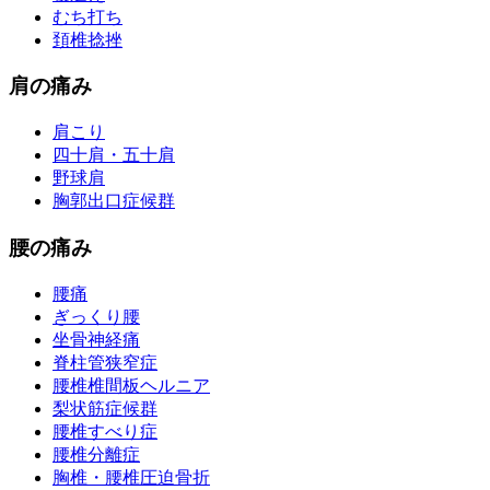
むち打ち
頚椎捻挫
肩の痛み
肩こり
四十肩・五十肩
野球肩
胸郭出口症候群
腰の痛み
腰痛
ぎっくり腰
坐骨神経痛
脊柱管狭窄症
腰椎椎間板ヘルニア
梨状筋症候群
腰椎すべり症
腰椎分離症
胸椎・腰椎圧迫骨折