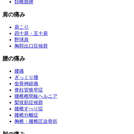
頚椎捻挫
肩の痛み
肩こり
四十肩・五十肩
野球肩
胸郭出口症候群
腰の痛み
腰痛
ぎっくり腰
坐骨神経痛
脊柱管狭窄症
腰椎椎間板ヘルニア
梨状筋症候群
腰椎すべり症
腰椎分離症
胸椎・腰椎圧迫骨折