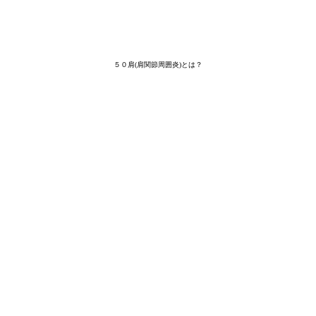
５０肩(肩関節周囲炎)とは？