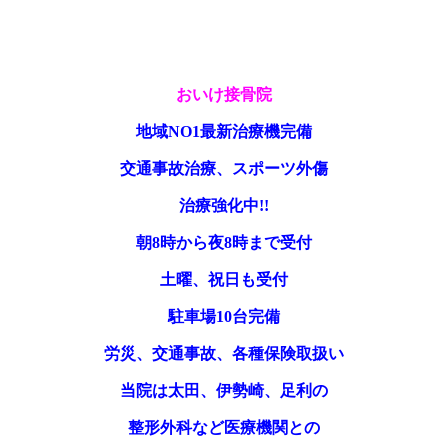
おいけ接骨院
地域
NO1
最新治療機完備
交通事故治療、スポーツ外傷
治療強化中
!!
朝
8
時から夜
8
時まで受付
土曜、祝日も受付
駐車場
10
台完備
労災、交通事故、各種保険取扱い
当院は太田、伊勢崎、足利の
整形外科など医療機関との