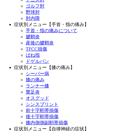
ゴルフ肘
野球肘
肘内障
症状別メニュー【手首・指の痛み】
手首・指の痛みについて
腱鞘炎
産後の腱鞘炎
TFCC損傷
ばね指
ドゲルバン
症状別メニュー【膝の痛み】
シーバー病
膝の痛み
ランナー膝
鵞足炎
オスグッド
シンスプリント
前十字靭帯損傷
後十字靭帯損傷
膝内側側副靭帯損傷
症状別メニュー【自律神経の症状】