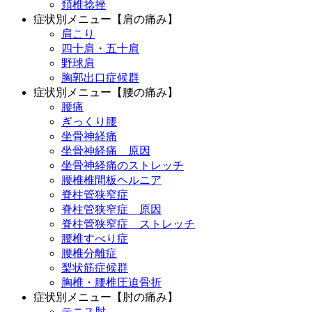
頚椎捻挫
症状別メニュー【肩の痛み】
肩こり
四十肩・五十肩
野球肩
胸郭出口症候群
症状別メニュー【腰の痛み】
腰痛
ぎっくり腰
坐骨神経痛
坐骨神経痛 原因
坐骨神経痛のストレッチ
腰椎椎間板ヘルニア
脊柱管狭窄症
脊柱管狭窄症 原因
脊柱管狭窄症 ストレッチ
腰椎すべり症
腰椎分離症
梨状筋症候群
胸椎・腰椎圧迫骨折
症状別メニュー【肘の痛み】
テニス肘