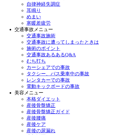
自律神経失調症
耳鳴り
めまい
寒暖差疲労
交通事故メニュー
交通事故施術
交通事故に遭ってしまったときは
施術のポイント
交通事故あるあるQ&A
むち打ち
カーシェアでの事故
タクシー、バス乗車中の事故
レンタカーでの事故
電動キックボードの事故
美容メニュー
本格ダイエット
産後骨盤矯正
産後骨盤矯正ガイド
産後腰痛
産後ケア
産後の尿漏れ