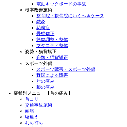
電動キックボードの事故
根本改善施術
整骨院・接骨院にいくべきケース
鍼灸
花粉症
骨盤矯正
筋肉調整・整体
マタニティ整体
姿勢・猫背矯正
姿勢・猫背矯正
スポーツ外傷
スポーツ障害・スポーツ外傷
野球による障害
肘の痛み
膝の痛み
症状別メニュー【首の痛み】
首コリ
交通事故施術
頭痛
寝違え
むち打ち