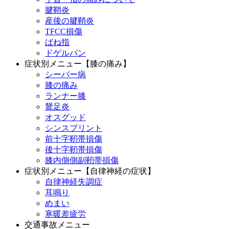
腱鞘炎
産後の腱鞘炎
TFCC損傷
ばね指
ドゲルバン
症状別メニュー【膝の痛み】
シーバー病
膝の痛み
ランナー膝
鵞足炎
オスグッド
シンスプリント
前十字靭帯損傷
後十字靭帯損傷
膝内側側副靭帯損傷
症状別メニュー【自律神経の症状】
自律神経失調症
耳鳴り
めまい
寒暖差疲労
交通事故メニュー