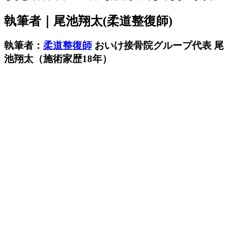
執筆者｜尾池翔太(柔道整復師)
執筆者：
柔道整復師
おいけ接骨院グループ代表 尾
池翔太（施術家歴18年）