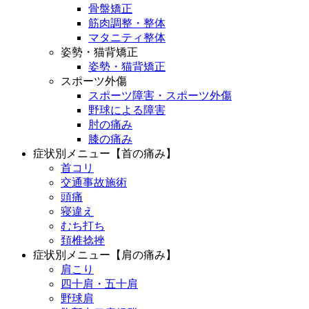
骨盤矯正
筋肉調整・整体
マタニティ整体
姿勢・猫背矯正
姿勢・猫背矯正
スポーツ外傷
スポーツ障害・スポーツ外傷
野球による障害
肘の痛み
膝の痛み
症状別メニュー【首の痛み】
首コリ
交通事故施術
頭痛
寝違え
むち打ち
頚椎捻挫
症状別メニュー【肩の痛み】
肩こり
四十肩・五十肩
野球肩