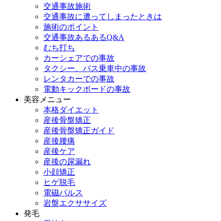
交通事故施術
交通事故に遭ってしまったときは
施術のポイント
交通事故あるあるQ&A
むち打ち
カーシェアでの事故
タクシー、バス乗車中の事故
レンタカーでの事故
電動キックボードの事故
美容メニュー
本格ダイエット
産後骨盤矯正
産後骨盤矯正ガイド
産後腰痛
産後ケア
産後の尿漏れ
小顔矯正
ヒゲ脱毛
電磁パルス
岩盤エクササイズ
発毛