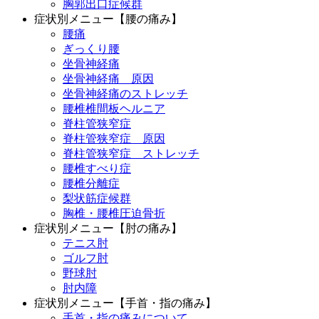
胸郭出口症候群
症状別メニュー【腰の痛み】
腰痛
ぎっくり腰
坐骨神経痛
坐骨神経痛 原因
坐骨神経痛のストレッチ
腰椎椎間板ヘルニア
脊柱管狭窄症
脊柱管狭窄症 原因
脊柱管狭窄症 ストレッチ
腰椎すべり症
腰椎分離症
梨状筋症候群
胸椎・腰椎圧迫骨折
症状別メニュー【肘の痛み】
テニス肘
ゴルフ肘
野球肘
肘内障
症状別メニュー【手首・指の痛み】
手首・指の痛みについて