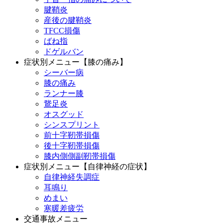
腱鞘炎
産後の腱鞘炎
TFCC損傷
ばね指
ドゲルバン
症状別メニュー【膝の痛み】
シーバー病
膝の痛み
ランナー膝
鵞足炎
オスグッド
シンスプリント
前十字靭帯損傷
後十字靭帯損傷
膝内側側副靭帯損傷
症状別メニュー【自律神経の症状】
自律神経失調症
耳鳴り
めまい
寒暖差疲労
交通事故メニュー